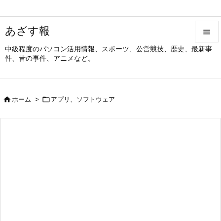
あざす報

中級程度のパソコン活用情報、スポーツ、公営競技、歴史、最新事

件、昔の事件、アニメなど。
メニュ

サイド


ホーム
>
アプリ、ソフトウェア

前へ

次へ

検索