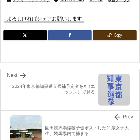
アプリ、ソフトウェア
Ad Accelerater
,
Youtube
,
広告ブロック
よろしければシェアお願いします
Copy

Next
2024年東京都知事選立候補予定者をX（エ
ックス）で見る

Prev
園田競馬場爆破予告ポストした21歳女子大
生、競馬場内で捕まる