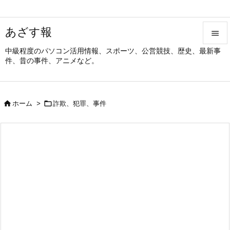
あざす報

中級程度のパソコン活用情報、スポーツ、公営競技、歴史、最新事

件、昔の事件、アニメなど。
メニュ

サイド


ホーム
>
詐欺、犯罪、事件

前へ

次へ

検索