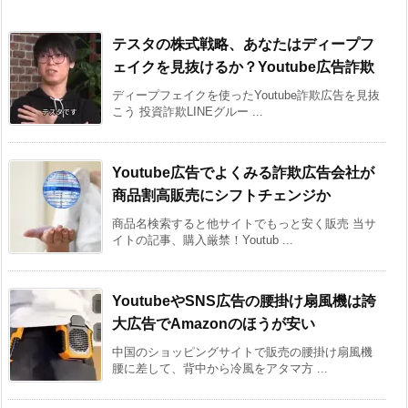
テスタの株式戦略、あなたはディープフ
ェイクを見抜けるか？Youtube広告詐欺
ディープフェイクを使ったYoutube詐欺広告を見抜
こう 投資詐欺LINEグルー ...
Youtube広告でよくみる詐欺広告会社が
商品割高販売にシフトチェンジか
商品名検索すると他サイトでもっと安く販売 当サ
イトの記事、購入厳禁！Youtub ...
YoutubeやSNS広告の腰掛け扇風機は誇
大広告でAmazonのほうが安い
中国のショッピングサイトで販売の腰掛け扇風機
腰に差して、背中から冷風をアタマ方 ...