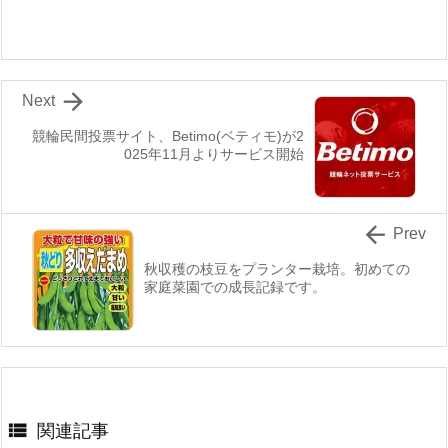

Next
競輪民間投票サイト、Betimo(ベティモ)が2
025年11月よりサービス開始

Prev
秋収穫の枝豆をプランター栽培。初めての
家庭菜園での成長記録です。

関連記事