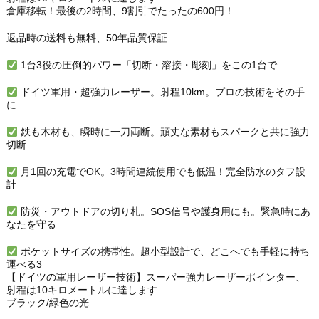
倉庫移転！最後の2時間、9割引でたったの600円！
返品時の送料も無料、50年品質保証
1台3役の圧倒的パワー「切断・溶接・彫刻」をこの1台で
ドイツ軍用・超強力レーザー。射程10km。プロの技術をその手
に
鉄も木材も、瞬時に一刀両断。頑丈な素材もスパークと共に強力
切断
月1回の充電でOK。3時間連続使用でも低温！完全防水のタフ設
計
防災・アウトドアの切り札。SOS信号や護身用にも。緊急時にあ
なたを守る
ポケットサイズの携帯性。超小型設計で、どこへでも手軽に持ち
運べる3
【ドイツの軍用レーザー技術】スーパー強力レーザーポインター、
射程は10キロメートルに達します
ブラック/緑色の光