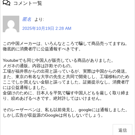
コメント一覧
匿名
より:
2025年10月19日 2:28 AM
この中国メーカーは、いろんなところで騙して商品売ってますね。
徹底的に消費者庁に公益通報すべきです。
Youtubeでも同じ中国人が販売している商品がありました。
メガネの通販。内容は詐欺そのもの。
工場が福井県からの出荷と謳っているが、実際は中国からの発送。
また、東京の有名な大学の先生と共同で開発しし、工場移転のため
ここでしか買えない金額と謳ってました。証拠提示なし。消費者庁
には公益通報しました。
金儲けのために、日本人を平気で騙す中国人どもを厳しく取り締ま
り、絞めあげるべきです。絶対許してはいけません。
そのレーザーペンは、私も以前発見し、googleには通報しました。
しかし広告が収益源のGoogleは何もしないでしょう。
返信