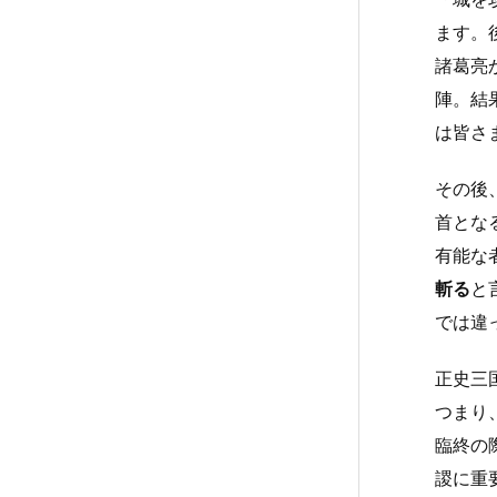
ます。
諸葛亮
陣。結
は皆さ
その後
首とな
有能な
斬る
と
では違
正史三
つまり
臨終の
謖に重