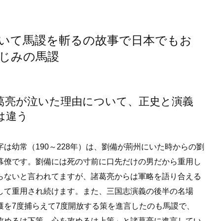
いて馬謖を斬るの故事で日本でもお
じみの馬謖
葛亮が泣いた理由について、正史と演義
は違う
字は幼常（190～228年）は、劉備が荊州にいた時からの劉
幕僚です。劉備には死の寸前に口先だけの男だから重用し
らないと言われてますが、諸葛亮からは軍略を語り合える
して重用され続けます。また、三国志演義の後半の名場
獲を7度捕らえて7度開放する策を進言したのも馬謖で、
攻めるは下策、心を攻めるは上策」と諸葛亮に進言してい