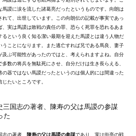
な馬謖に涙を流した諸葛亮だったというものです。向朗は
されて、出世しています。この向朗伝の記載が事実であっ
ば、実は馬謖は敗戦の責任の罪、恐らく死罪を恐れるあま
するという良く知る潔い最期を迎えた馬謖とは違う人物だ
いうことになります。また逃亡すれば兄である馬良、妻子
が及ぶ可能性があったのではと、考えられますよね。自分
で多数の将兵を無駄死にさせ、自分だけは生き長らえる、
将の器ではない馬謖だったというのは個人的には間違った
信じたいところです。
史三国志の著者、陳寿の父は馬謖の参謀
った
国志の著者、
陳寿の父は馬謖の参謀
であり、実は街亭の戦