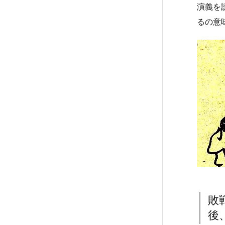
演義を
るの意
敗
後