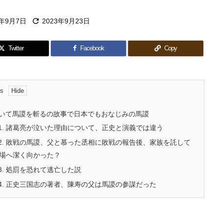

0年9月7日
2023年9月23日
Twitter
Facebook
Copy
ts
いて馬謖を斬るの故事で日本でもおなじみの馬謖
1.
諸葛亮が泣いた理由について、正史と演義では違う
2.
敗戦の馬謖、父と慕った丞相に敗戦の報告後、家族を託して
場へ潔く向かった？
3.
処罰を恐れて逃亡した説
4.
正史三国志の著者、陳寿の父は馬謖の参謀だった