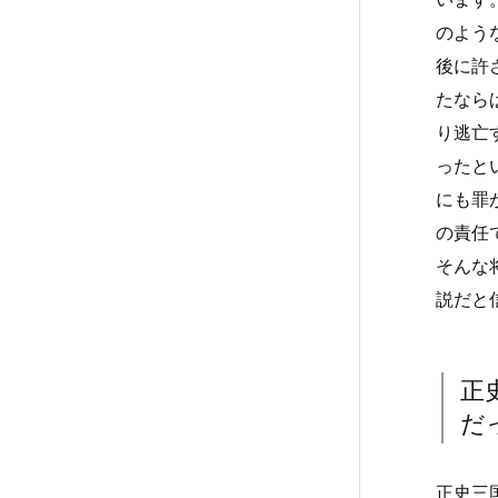
のよう
後に許
たなら
り逃亡
ったと
にも罪
の責任
そんな
説だと
正
だ
正史三