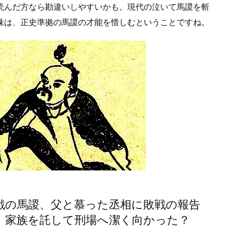
読んだ方なら勘違いしやすいかも。現代の泣いて馬謖を斬
味は、正史準拠の馬謖の才能を惜しむということですね。
戦の馬謖、父と慕った丞相に敗戦の報告
、家族を託して刑場へ潔く向かった？