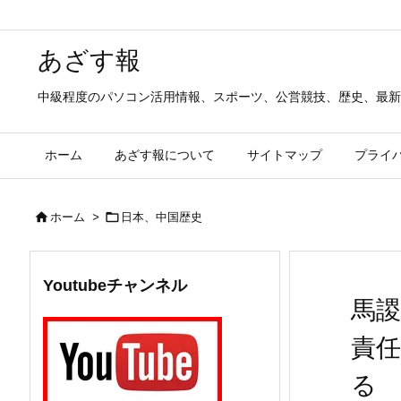
あざす報
中級程度のパソコン活用情報、スポーツ、公営競技、歴史、最新
ホーム
あざす報について
サイトマップ
プライ


ホーム
>
日本、中国歴史
Youtubeチャンネル
馬
責
る