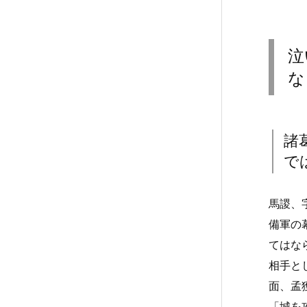
泣
な
諸
で
馬謖、
備軍の
てはな
相手と
面、孟
「城を