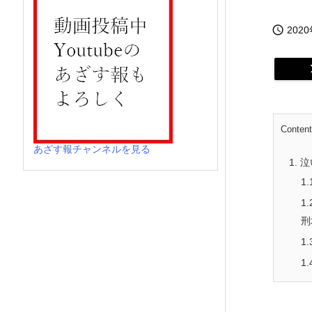

202
Conten
あざす報チャンネルを見る
1.
泣
1.
1.
刑
1.
1.