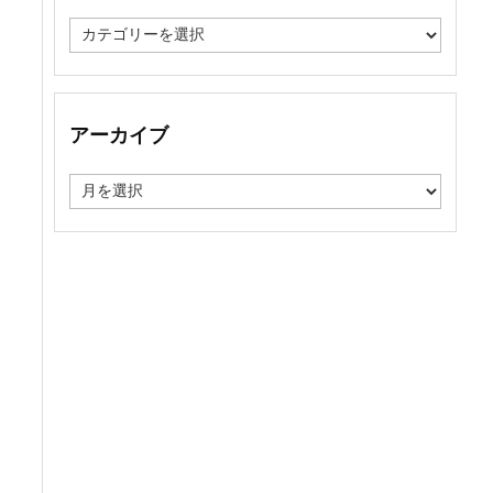
カ
テ
ゴ
リ
ー
アーカイブ
ア
ー
カ
イ
ブ