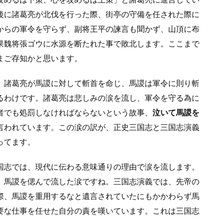
後に諸葛亮が北伐を行った際、街亭の守備を任された際に
からの軍令を守らず、副将王平の諫言も聞かず、山頂に布
果魏将張ゴウに水源を断たれた事で敗北します。ここまで
まご存知かと思います。
、諸葛亮が馬謖に対して斬首を命じ、馬謖は軍令に則り斬
るわけです。諸葛亮は悲しみの涙を流し、軍令を守る為に
者でも処罰しなければならないという故事、
泣いて馬謖を
言われています。この涙の訳が、正史三国志と三国志演義
ってます。
国志では、現代に伝わる意味通りの理由で涙を流します。
、馬謖を偲んで流した涙ですね。三国志演義では、先帝の
際、馬謖を重用するなと遺言されていたにもかかわらず馬
要な仕事を任せた自分の責を嘆いています。これは三国志