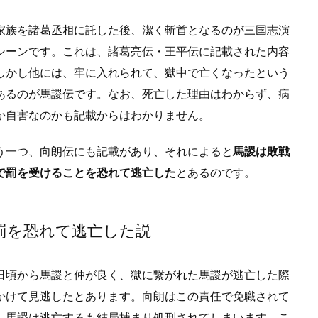
家族を諸葛丞相に託した後、潔く斬首となるのが三国志演
シーンです。これは、諸葛亮伝・王平伝に記載された内容
しかし他には、牢に入れられて、獄中で亡くなったという
あるのが馬謖伝です。なお、死亡した理由はわからず、病
か自害なのかも記載からはわかりません。
う一つ、向朗伝にも記載があり、それによると
馬謖は敗戦
で罰を受けることを恐れて逃亡した
とあるのです。
罰を恐れて逃亡した説
日頃から馬謖と仲が良く、獄に繋がれた馬謖が逃亡した際
かけて見逃したとあります。向朗はこの責任で免職されて
。馬謖は逃亡するも結局捕まり処刑されてしまいます。こ