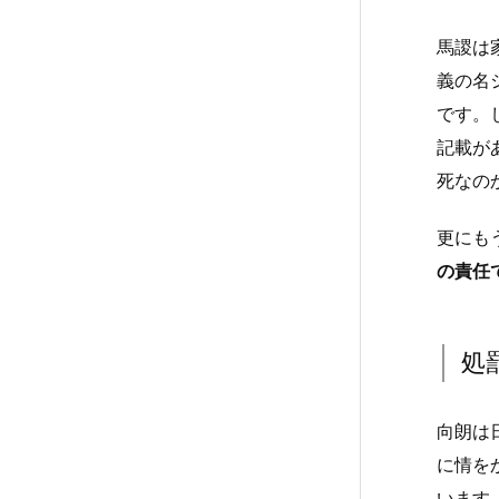
馬謖は
義の名
です。
記載が
死なの
更にも
の責任
処
向朗は
に情を
います