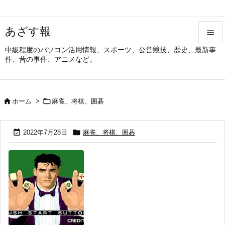
あざす報

中級程度のパソコン活用情報、スポーツ、公営競技、歴史、最新事

件、昔の事件、アニメなど。
メニュ

サイド


ホーム
>
麻雀、将棋、囲碁

前へ



2022年7月28日
麻雀、将棋、囲碁
次へ

検索