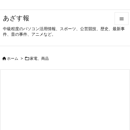
あざす報

中級程度のパソコン活用情報、スポーツ、公営競技、歴史、最新事

件、昔の事件、アニメなど。
メニュ

サイド


ホーム
>
家電、商品

前へ

次へ

検索